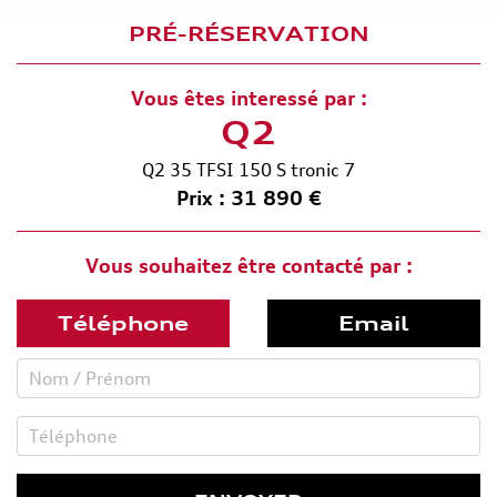
PRÉ-RÉSERVATION
Vous êtes interessé par :
Q2
Q2 35 TFSI 150 S tronic 7
Prix : 31 890 €
Vous souhaitez être contacté par :
Téléphone
Email
Nom
/
Prénom
Téléphone