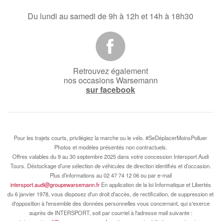
Du lundi au samedi de 9h à 12h et 14h à 18h30
Retrouvez également
nos occasions Warsemann
sur facebook
Pour les trajets courts, privilégiez la marche ou le vélo. #SeDéplacerMoinsPolluer
Photos et modèles présentés non contractuels.
Offres valables du 9 au 30 septembre 2025 dans votre concession Intersport Audi
Tours. Déstockage d’une sélection de véhicules de direction identifiés et d’occasion.
Plus d’informations au 02 47 74 12 06 ou par e‑mail
intersport.audi@groupewarsemann.fr
En application de la loi Informatique et Libertés
du 6 janvier 1978, vous disposez d'un droit d'accès, de rectification, de suppression et
d'opposition à l'ensemble des données personnelles vous concernant, qui s'exerce
auprès de INTERSPORT, soit par courriel à l'adresse mail suivante :